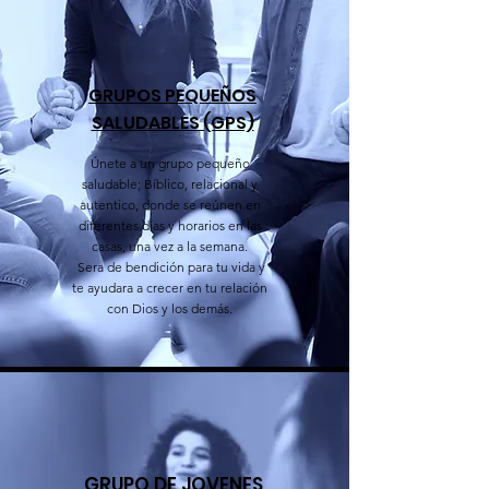
GRUPOS PEQUEÑOS
SALUDABLES (GPS)
Únete a un grupo pequeño
saludable; Bíblico, relacional y
autentico, donde se reúnen en
diferentes días y horarios en las
casas, una vez a la semana.
Sera de bendición para tu vida y
te ayudara a crecer en tu relación
con Dios y los demás.
GRUPO DE JOVENES