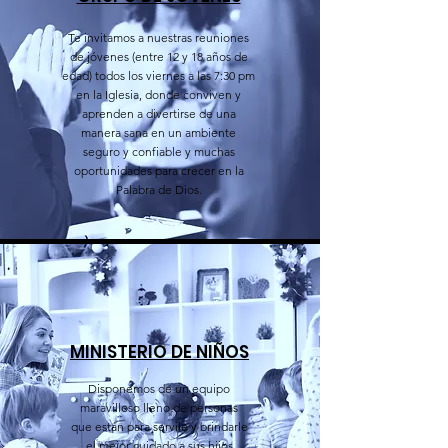
Te invitamos a nuestras reuniones
de jóvenes (entre 12 y 18 años de
edad) todos los viernes a las 7:30 pm
en la Iglesia, donde conviven y
aprenden a divertirse de una
manera sana en un ambiente
seguro y confiable y muchas
oportunidades para crecer en la
Palabra de Dios.
MINISTERIO DE NIÑOS
Disponemos de un equipo
maravilloso lleno de personas
que están para servile y brindarle
el mejor cuidado a sus hijos