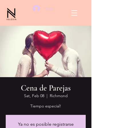
Iniciar sesión
Cena de Parejas
Sat, Feb 08
  |  
Richmond
Tiempo especíal!
Ya no es posible registrarse