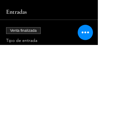
Entradas
Venta finalizada
Tipo de entrada
Unica
Leer más
Precio
$50.00
Compartir este evento