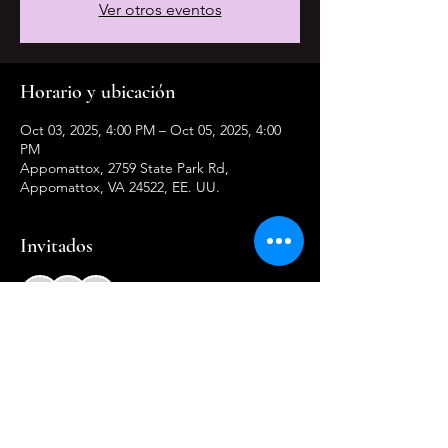
Ver otros eventos
Horario y ubicación
Oct 03, 2025, 4:00 PM – Oct 05, 2025, 4:00
PM
Appomattox, 2759 State Park Rd,
Appomattox, VA 24522, EE. UU.
Invitados
+24 otros invitados
Compartir este evento