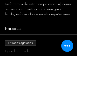
Disfrutemos de este tiempo especial, como 
hermanos en Cristo y como una gran 
familia, esforzándonos en el compañerismo.
Entradas
Entradas agotadas
Tipo de entrada
Campamento Familiar!
Leer más
Precio
$100.00
Este evento está agotado